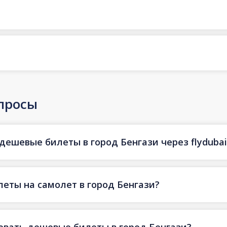
просы
дешевые билеты в город Бенгази через flydubai
еты на самолет в город Бенгази?