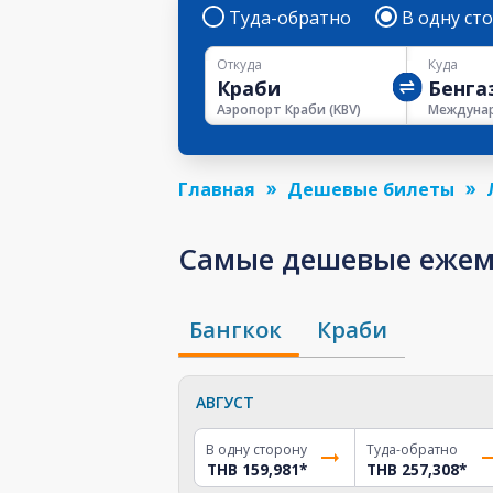
Туда-обратно
В одну ст
Откуда
Куда
Аэропорт Краби
(
KBV
)
Главная
Дешевые билеты
Самые дешевые ежеме
Бангкок
Краби
АВГУСТ
В одну сторону
Туда-обратно
THB 159,981
*
THB 257,308
*