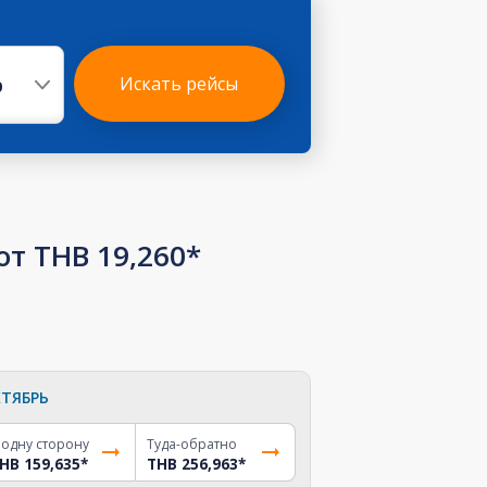
р
Искать рейсы
т THB 19,260*
ТЯБРЬ
 одну сторону
Туда-обратно
HB 159,635
*
THB 256,963
*