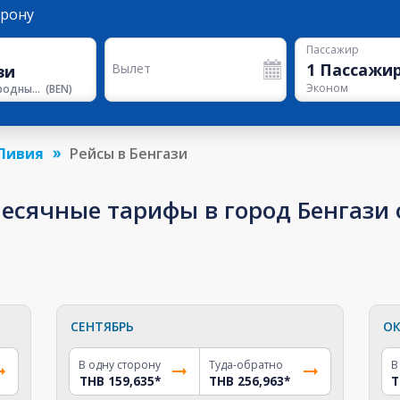
орону
Пассажир
1
Пассажи
Вылет
Эконом
Международный аэропорт Бенина
(
BEN
)
Ливия
Рейсы в Бенгази
сячные тарифы в город Бенгази о
СЕНТЯБРЬ
ОК
В одну сторону
Туда-обратно
В
THB 159,635
*
THB 256,963
*
T