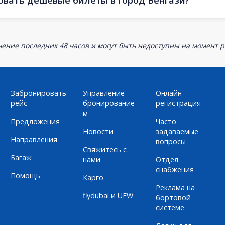
овать дешевые билеты в город Бенгази?
ение последних 48 часов и могут быть недоступны на момент р
Забронировать
Управление
Онлайн-
рейс
бронирование
регистрация
м
Предложения
Часто
Новости
задаваемые
Направления
вопросы
Свяжитесь с
Багаж
нами
Отдел
снабжения
Помощь
Карго
Реклама на
flydubai и UFW
бортовой
системе