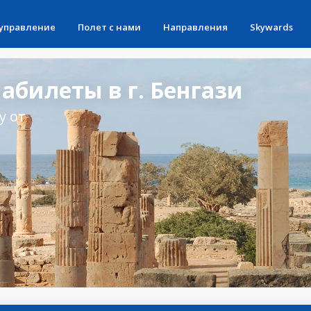
 управление
Полет с нами
Направления
Skywards
билеты в г. Бенгази
у от