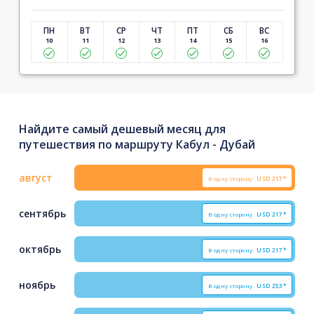
ПН
ВТ
СР
ЧТ
ПТ
СБ
ВС
10
11
12
13
14
15
16
Найдите самый дешевый месяц для
путешествия по маршруту Кабул - Дубай
август
В одну сторону
USD
217*
сентябрь
В одну сторону
USD
217*
октябрь
В одну сторону
USD
217*
ноябрь
В одну сторону
USD
253*