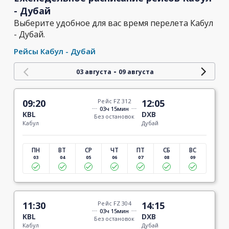
- Дубай
Выберите удобное для вас время перелета Кабул
- Дубай.
Рейсы Кабул - Дубай
-
03 августа
09 августа
09:20
Рейс FZ 312
12:05
03ч 15мин
KBL
DXB
Без остановок
Кабул
Дубай
ПН
ВТ
СР
ЧТ
ПТ
СБ
ВС
03
04
05
06
07
08
09
11:30
Рейс FZ 304
14:15
03ч 15мин
KBL
DXB
Без остановок
Кабул
Дубай