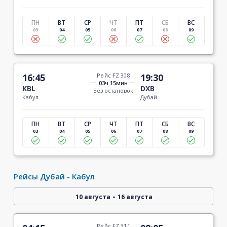
ПН
ВТ
СР
ЧТ
ПТ
СБ
ВС
03
04
05
06
07
08
09
16:45
Рейс FZ 308
19:30
03ч 15мин
KBL
DXB
Без остановок
Кабул
Дубай
ПН
ВТ
СР
ЧТ
ПТ
СБ
ВС
03
04
05
06
07
08
09
Рейсы Дубай - Кабул
-
10 августа
16 августа
Рейс FZ 311