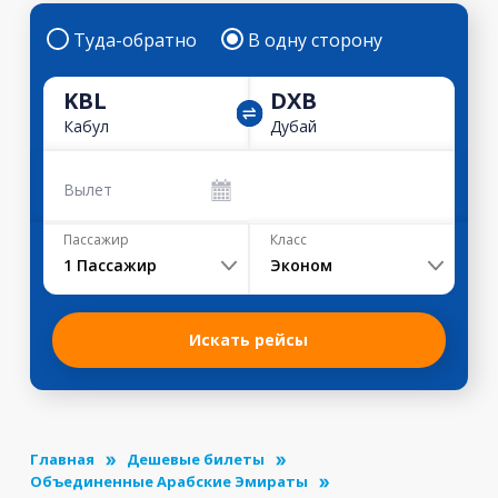
Туда-обратно
В одну сторону
KBL
DXB
Кабул
Дубай
Вылет
Пассажир
Класс
1
Пассажир
Эконом
Искать рейсы
Главная
Дешевые билеты
Объединенные Арабские Эмираты