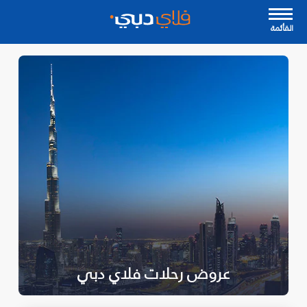
القأئمة
عروض رحلات فلاي دبي