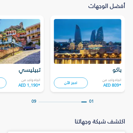
أفضل الوجهات
باكو
تبيليسي
اتجاه واحد من
اتجاه واحد من
احجز الآن
AED 1,190
*
AED 809
*
09
01
اكتشف شبكة وجهاتنا