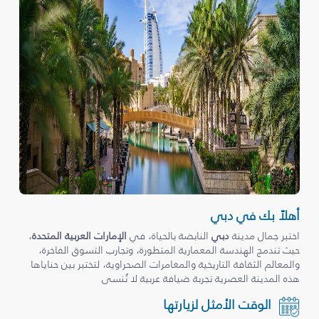
أهلاً بك في دبي
اختبر جمال مدينة
دبي
النابضة بالحياة، في
الإمارات العربية المتحدة
،
حيث تندمج الهندسة المعمارية المتطورة، وتجارب التسوق الفاخرة،
والمعالم الثقافة التاريخية والمغامرات الصحراوية، لتختبر بين حناياها
هذه المدينة العصرية تجربة ضيافة عربية لا تُنسى
الوقت الأمثل لزيارتها