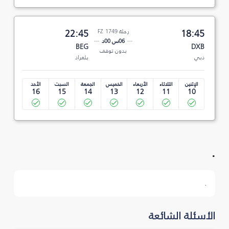
18:45
رحلة FZ 1749
22:45
06س 00د
BEG
DXB
بدون توقف
دبي
بلغراد
الإثنين
الثلاثاء
الأربعاء
الخميس
الجمعة
السبت
الأحد
16
15
14
13
12
11
10
.
.
الأسئلة الشائعة