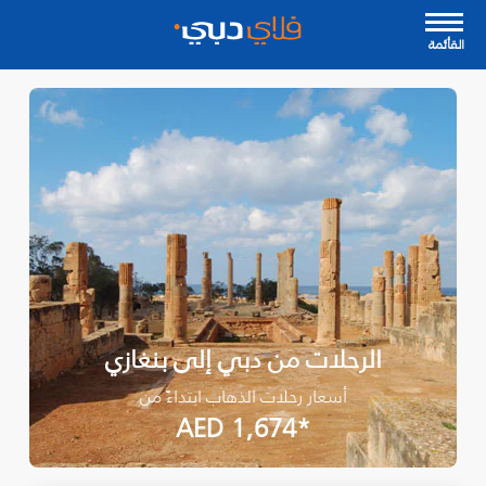
القأئمة
الرحلات من دبي إلى بنغازي
أسعار رحلات الذهاب ابتداءً من
*AED 1,674