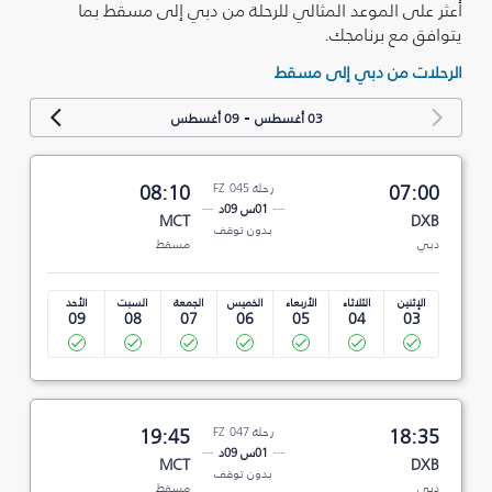
أعثر على الموعد المثالي للرحلة من دبي إلى مسقط بما
يتوافق مع برنامجك.
الرحلات من دبي إلى مسقط
-
03 أغسطس
09 أغسطس
07:00
رحلة FZ 045
08:10
01س 09د
MCT
DXB
بدون توقف
دبي
مسقط
الإثنين
الثلاثاء
الأربعاء
الخميس
الجمعة
السبت
الأحد
09
08
07
06
05
04
03
18:35
رحلة FZ 047
19:45
01س 09د
MCT
DXB
بدون توقف
دبي
مسقط