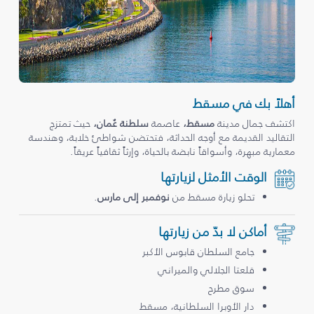
أهلاً بك في مسقط
اكتشف جمال مدينة
مسقط،
عاصمة
سلطنة عُمان،
حيث تمتزج
التقاليد القديمة مع أوجه الحداثة، فتحتضن شواطئ خلابة، وهندسة
معمارية مبهرة، وأسواقاً نابضة بالحياة، وإرثاً ثقافياً عريقاً.
الوقت الأمثل لزيارتها
تحلو زيارة مسقط من
نوفمبر إلى مارس
.
أماكن لا بدّ من زيارتها
جامع السلطان قابوس الأكبر
قلعتا الجلالي والميراني
سوق مطرح
دار الأوبرا السلطانية، مسقط