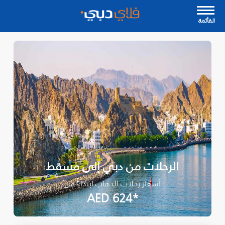
القأئمة
الرحلات من دبي إلى مسقط
أسعار رحلات الذهاب ابتداءً من
*AED 624