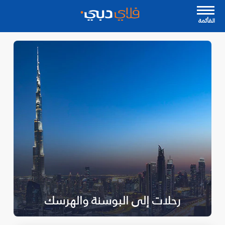
القأئمة
رحلات إلى البوسنة والهرسك