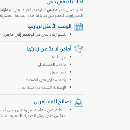
أهلاً بك في دبي
اختبر جمال مدينة
دبي
النابضة بالحياة، في
الإمارات
الصحراوية، لتختبر بين حناياها هذه المدينة العصرية
الوقت الأمثل لزيارتها
.تحلو زيارة دبي من
نوفمبر إلى مارس
.
أماكن لا بدّ من زيارتها
برج خليفة
متحف المستقبل
دبي مول
رحلة سفاري في الصحراء
الإطلالة الخلابة من نخلة دبي
نصائح للمسافرين
.انطلق في مغامرة مبهرة على متن المن
تنعكس على رمال الصحراء الذهبية، مبتكرة