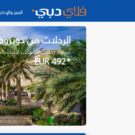
الحجز والإدارة
الرحلات من دوبرو
أسعار رحلات الذهاب ابتداءً م
*EUR 492