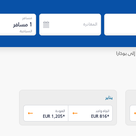
مسافر
1
مسافر
المغادرة
السياحية
إلى بوخارا
يناير
اتجاه واحد
العودة
EUR 1,205
*
EUR 816
*