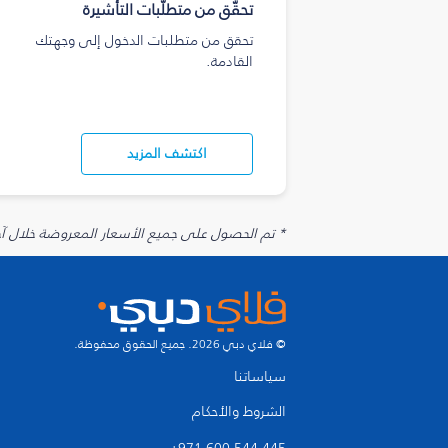
تحقّق من متطلّبات التأشيرة
تحقق من متطلبات الدخول إلى وجهتك
القادمة.
اكتشف المزيد
* تم الحصول على جميع الأسعار المعروضة خلال آخر 48 ساعة قد لا تكون متوفرة في وقت الحجز. قد يتم تطبيق رسوم إضافية على الإضافات الاخت
© فلاي دبي 2026. جميع الحقوق محفوظة.
سياساتنا
الشروط والأحكام