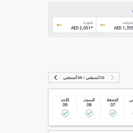
اه واحد
العودة
AED 2,051
*
AED 1,35
-
03 أغسطس
09 أغسطس
س
الجمعة
السبت
الأحد
09
08
07