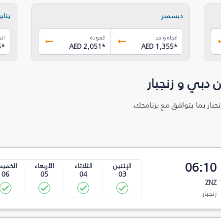
ديسمبر
يناير
اتجاه واحد
العودة
اتج
5
*
AED 2,051
*
AED 1,355
*
 دبي و زنجبار
جبار بما يتوافق مع برنامجك.
06:10
الإثنين
الثلاثاء
الأربعاء
الخمي
06
05
04
03
ZNZ
زنجبار