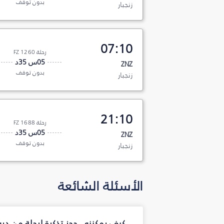
بدون توقف
زنجبار
07:10
رحلة FZ 1260
05س 35د
ZNZ
بدون توقف
زنجبار
21:10
رحلة FZ 1688
05س 35د
ZNZ
بدون توقف
زنجبار
الأسئلة الشائعة
كيف يمكنني حجز تذكرة لرحلة من دب