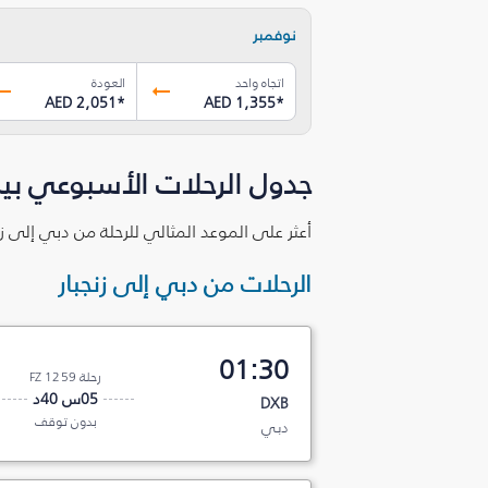
نوفمبر
اتجاه واحد
العودة
AED 2,051
*
AED 1,355
*
جدول الرحلات الأسبوعي بين
أعثر على الموعد المثالي للرحلة من دبي إلى زن
الرحلات من دبي إلى زنجبار
01:30
رحلة FZ 1259
05س 40د
DXB
بدون توقف
دبي