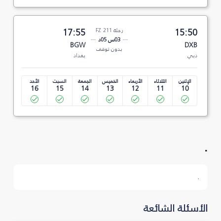
15:50
رحلة FZ 211
17:55
03س 05د
BGW
DXB
بدون توقف
دبي
بغداد
الإثنين
الثلاثاء
الأربعاء
الخميس
الجمعة
السبت
الأحد
16
15
14
13
12
11
10
.
.
الأسئلة الشائعة