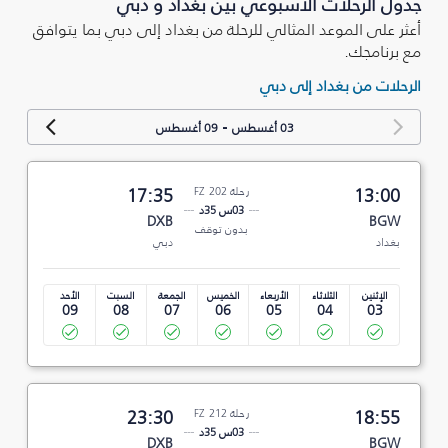
جدول الرحلات الأسبوعي بين بغداد و دبي
أعثر على الموعد المثالي للرحلة من بغداد إلى دبي بما يتوافق
مع برنامجك.
الرحلات من بغداد إلى دبي
-
03 أغسطس
09 أغسطس
13:00
رحلة FZ 202
17:35
03س 35د
DXB
BGW
بدون توقف
بغداد
دبي
الإثنين
الثلاثاء
الأربعاء
الخميس
الجمعة
السبت
الأحد
09
08
07
06
05
04
03
18:55
رحلة FZ 212
23:30
03س 35د
DXB
BGW