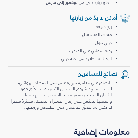
.تحلو زيارة دبي من
نوفمبر إلى مارس
.
أماكن لا بدّ من زيارتها
برج خليفة
متحف المستقبل
دبي مول
رحلة سفاري في الصحراء
الإطلالة الخلابة من نخلة دبي
نصائح للمسافرين
.انطلق في مغامرة مبهرة على متن المنطاد الهوائي،
لتتأمل مشهد شروق الشمس الآسر، فيما تحلّق فوق
الكثبان الرملية، وتشعر بدفء الشمس يدغدغ بشرتك
وأشعتها تنعكس على رمال الصحراء الذهبية، مبتكرةً منظراً
لا مثيل له، يصوّر لك جمال دبي الطبيعي وروعتها.
معلومات إضافية