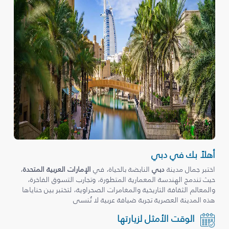
أهلاً بك في دبي
اختبر جمال مدينة
دبي
النابضة بالحياة، في
الإمارات العربية المتحدة
،
حيث تندمج الهندسة المعمارية المتطورة، وتجارب التسوق الفاخرة،
والمعالم الثقافة التاريخية والمغامرات الصحراوية، لتختبر بين حناياها
هذه المدينة العصرية تجربة ضيافة عربية لا تُنسى
الوقت الأمثل لزيارتها