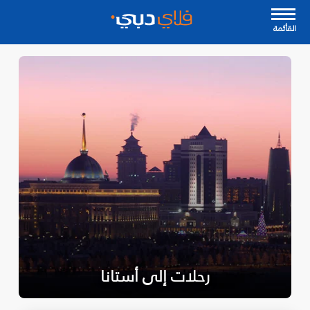
القأئمة
رحلات إلى أستانا