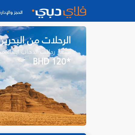
الحجز والإدارة
الرحلات من البحرين
أسعار رحلات الذهاب ابتداءً م
*BHD 120