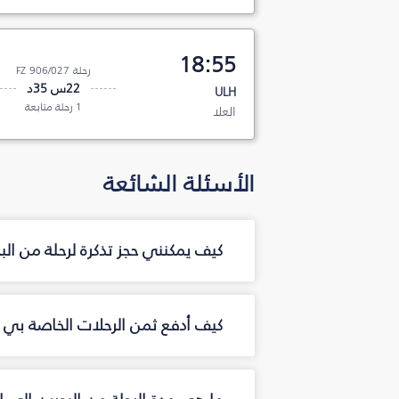
18:55
رحلة FZ 906/027
22س 35د
ULH
1 رحلة متابعة
العلا
الأسئلة الشائعة
كيف يمكنني حجز تذكرة لرحلة من الب
كيف أدفع ثمن الرحلات الخاصة بي من