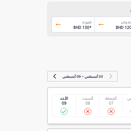
اه واحد
العودة
BHD 130
*
BHD 12
-
03 أغسطس
09 أغسطس
س
الجمعة
السبت
الأحد
09
08
07