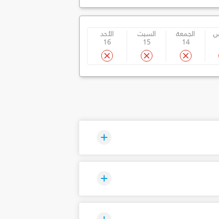
س
الجمعة
السبت
الأحد
16
15
14