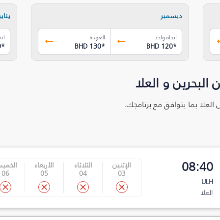
ديسمبر
يناير
اتجاه واحد
العودة
اتج
0
*
BHD 130
*
BHD 120
*
البحرين و العلا
ى العلا بما يتوافق مع برنامجك.
08:40
الإثنين
الثلاثاء
الأربعاء
الخمي
06
05
04
03
ULH
العلا