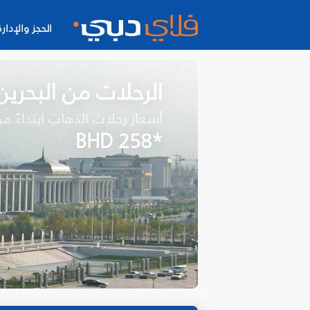
الحجز والإدارة
الرحلات من البحري
أسعار رحلات الذهاب ابتداءً م
*BHD 258