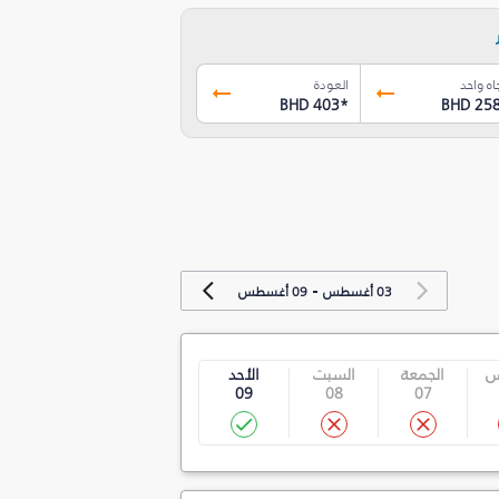
اه واحد
العودة
BHD 403
*
BHD 25
-
03 أغسطس
09 أغسطس
س
الجمعة
السبت
الأحد
09
08
07