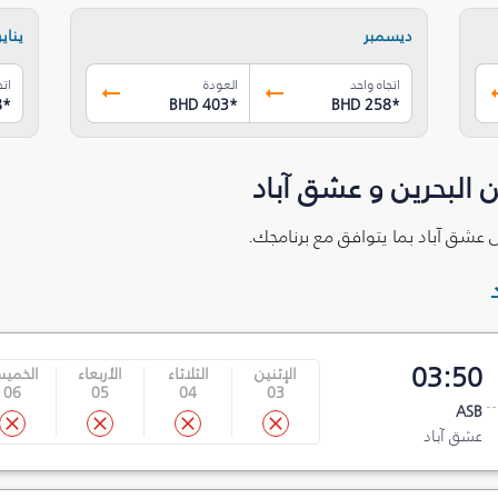
ديسمبر
يناير
اتجاه واحد
العودة
اتج
8
*
BHD 403
*
BHD 258
*
 البحرين و عشق آباد
ى عشق آباد بما يتوافق مع برنامجك.
03:50
الإثنين
الثلاثاء
الأربعاء
الخمي
06
05
04
03
ASB
عشق آباد