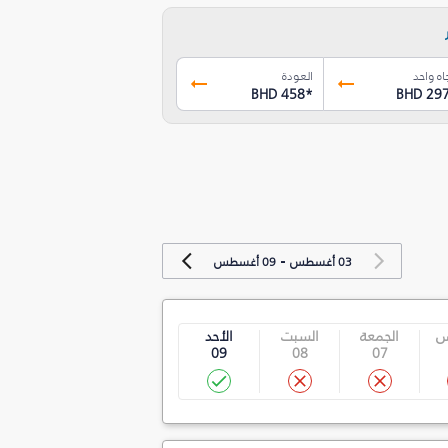
اه واحد
العودة
BHD 458
*
BHD 29
-
03 أغسطس
09 أغسطس
س
الجمعة
السبت
الأحد
09
08
07