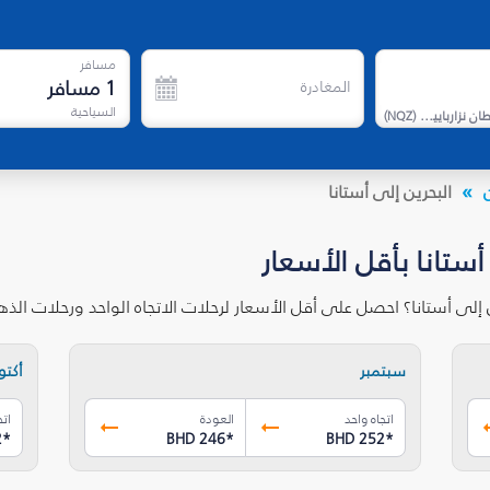
مسافر
1
مسافر
المغادرة
السياحية
مطار نور سلطان نزارباييف الدولي
(
NQZ
)
البحرين إلى أستانا
أستانا بأقل الأسعار
 إلى أستانا؟ احصل على أقل الأسعار لرحلات الاتجاه الواحد ورحلات ال
سبتمبر
أكتوب
اتجاه واحد
العودة
اتج
2
*
BHD 246
*
BHD 252
*