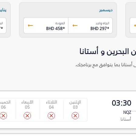
ديسمبر
يناير
اتجاه واحد
العودة
اتج
7
*
BHD 458
*
BHD 297
*
البحرين و أستانا
ى أستانا بما يتوافق مع برنامجك.
03:30
الإثنين
الثلاثاء
الأربعاء
الخمي
06
05
04
03
NQZ
أستانا