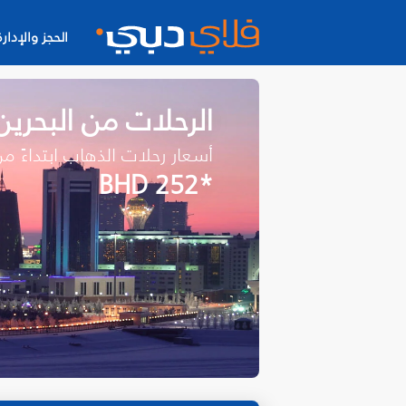
الحجز والإدارة
الرحلات من البحرين
أسعار رحلات الذهاب ابتداءً م
*BHD 252