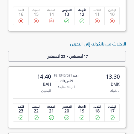
الإثنين
الثلاثاء
الأربعاء
الخميس
الجمعة
السبت
الأحد
16
15
14
13
12
11
10
الرحلات من بانكوك إلى البحرين
-
17 أغسطس
23 أغسطس
13:30
رحلة FZ 1346/021
14:40
29س 10د
BAH
DMK
1 رحلة متابعة
بانكوك
البحرين
الإثنين
الثلاثاء
الأربعاء
الخميس
الجمعة
السبت
الأحد
23
22
21
20
19
18
17