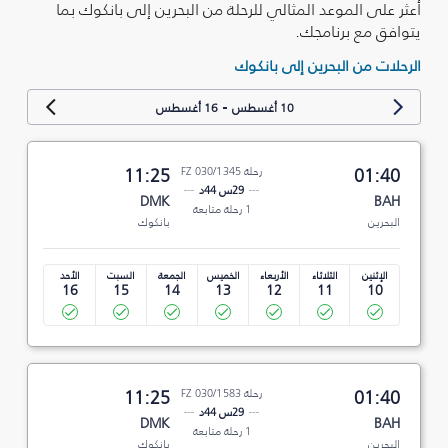
أعثر على الموعد المثالي للرحلة من البحرين إلى بانكوك بما
يتوافق مع برنامجك.
الرحلات من البحرين إلى بانكوك
-
10 أغسطس
16 أغسطس
01:40
رحلة FZ 030/1345
11:25
29س 44د
DMK
BAH
1 رحلة متابعة
البحرين
بانكوك
الإثنين
الثلاثاء
الأربعاء
الخميس
الجمعة
السبت
الأحد
16
15
14
13
12
11
10
01:40
رحلة FZ 030/1583
11:25
29س 44د
DMK
BAH
1 رحلة متابعة
البحرين
بانكوك