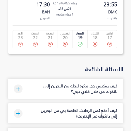
23:55
رحلة FZ 1346/027
17:30
21س 35د
BAH
DMK
1 رحلة متابعة
بانكوك
البحرين
الإثنين
الثلاثاء
الأربعاء
الخميس
الجمعة
السبت
الأحد
23
22
21
20
19
18
17
الأسئلة الشائعة
كيف يمكنني حجز تذكرة لرحلة من البحرين إلى
بانكوك من خلال فلاي دبي؟
كيف أدفع ثمن الرحلات الخاصة بي من البحرين
إلى بانكوك عبر الإنترنت؟