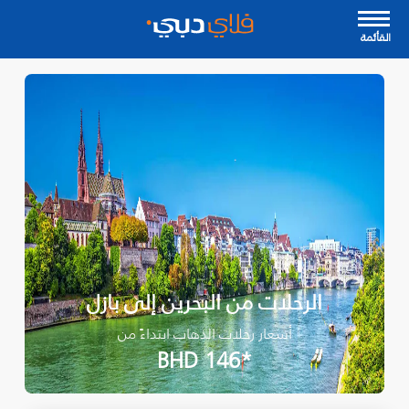
القأئمة
الرحلات من البحرين إلى بازل
أسعار رحلات الذهاب ابتداءً من
*BHD 146