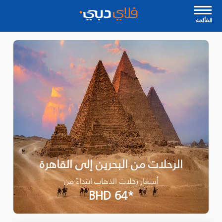
القأئمة
الرحلات من البحرين إلى القاهرة
أسعار رحلات الذهاب ابتداءً من
*BHD 64