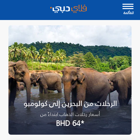
القأئمة
الرحلات من البحرين إلى كولومبو
أسعار رحلات الذهاب ابتداءً من
*BHD 64