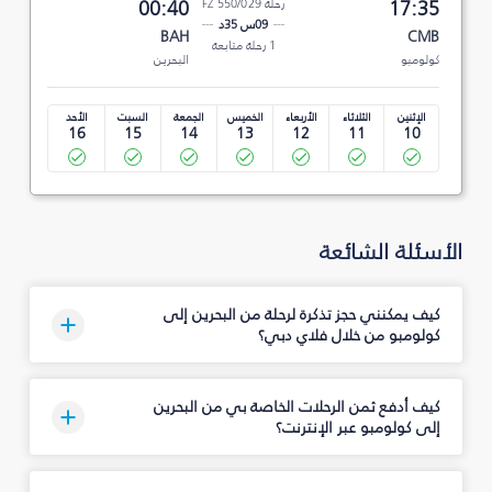
17:35
رحلة FZ 550/029
00:40
09س 35د
BAH
CMB
1 رحلة متابعة
كولومبو
البحرين
الإثنين
الثلاثاء
الأربعاء
الخميس
الجمعة
السبت
الأحد
16
15
14
13
12
11
10
الأسئلة الشائعة
كيف يمكنني حجز تذكرة لرحلة من البحرين إلى
كولومبو من خلال فلاي دبي؟
كيف أدفع ثمن الرحلات الخاصة بي من البحرين
إلى كولومبو عبر الإنترنت؟