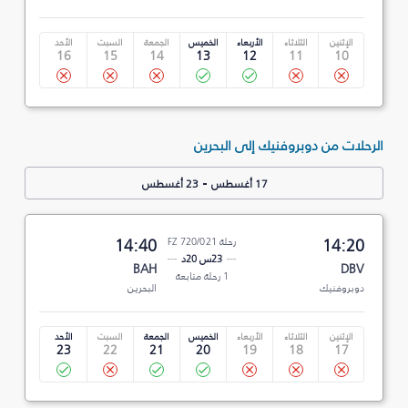
الإثنين
الثلاثاء
الأربعاء
الخميس
الجمعة
السبت
الأحد
16
15
14
13
12
11
10
الرحلات من دوبروفنيك إلى البحرين
-
17 أغسطس
23 أغسطس
14:20
رحلة FZ 720/021
14:40
23س 20د
BAH
DBV
1 رحلة متابعة
دوبروفنيك
البحرين
الإثنين
الثلاثاء
الأربعاء
الخميس
الجمعة
السبت
الأحد
23
22
21
20
19
18
17