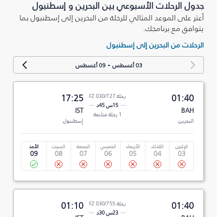
جدول الرحلات الأسبوعي بين البحرين و إسطنبول
أعثر على الموعد المثالي للرحلة من البحرين إلى إسطنبول بما
يتوافق مع برنامجك.
الرحلات من البحرين إلى إسطنبول
-
03 أغسطس
09 أغسطس
01:40
رحلة FZ 030/727
17:25
15س 45د
IST
BAH
1 رحلة متابعة
البحرين
إسطنبول
الإثنين
الثلاثاء
الأربعاء
الخميس
الجمعة
السبت
الأحد
09
08
07
06
05
04
03
01:40
رحلة FZ 030/755
01:10
23س 30د