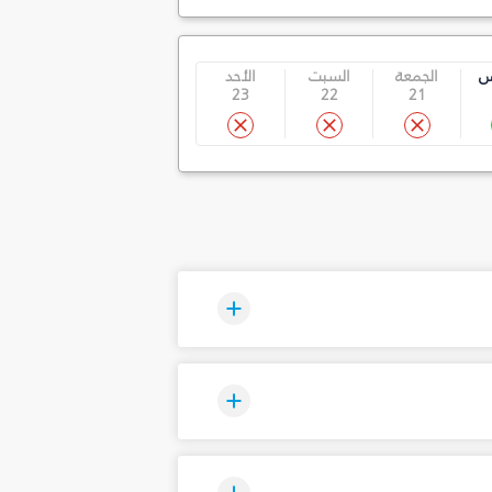
س
الجمعة
السبت
الأحد
23
22
21