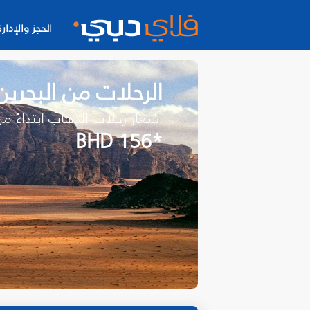
الحجز والإدارة
الرحلات من البحري
أسعار رحلات الذهاب ابتداءً م
*BHD 156