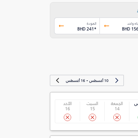
اه واحد
العودة
BHD 241
*
BHD 15
-
10 أغسطس
16 أغسطس
س
الجمعة
السبت
الأحد
16
15
14