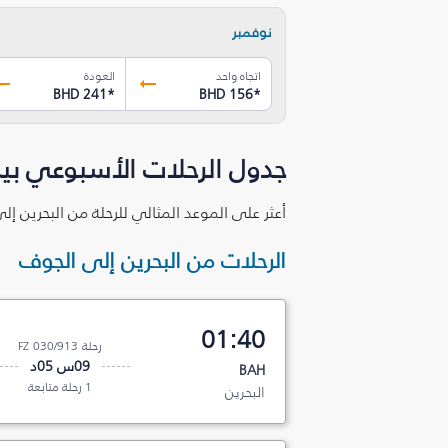
نوفمبر
اتجاه واحد
العودة
BHD 241
*
BHD 156
*
جدول الرحلات الأسبوعي بين
أعثر على الموعد المثالي للرحلة من البحرين إ
الرحلات من البحرين إلى الجوف
01:40
رحلة FZ 030/913
09س 05د
BAH
1 رحلة متابعة
البحرين