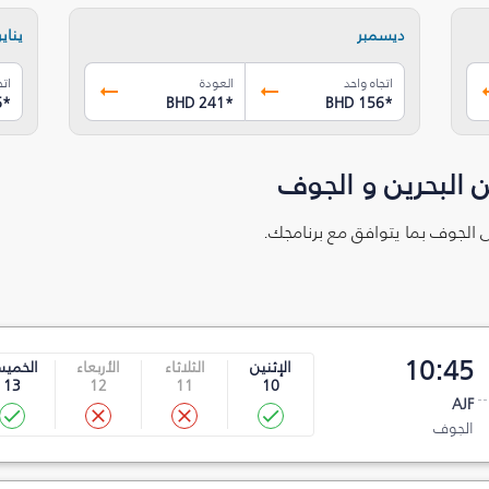
ديسمبر
يناير
اتجاه واحد
العودة
اتج
6
*
BHD 241
*
BHD 156
*
 البحرين و الجوف
لى الجوف بما يتوافق مع برنامجك.
10:45
الإثنين
الثلاثاء
الأربعاء
الخمي
13
12
11
10
AJF
الجوف