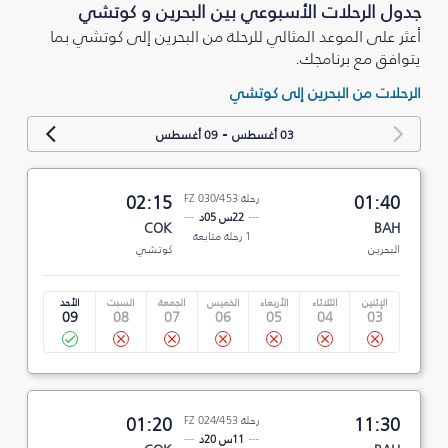
جدول الرحلات الأسبوعي بين البحرين و كوتشي
أعثر على الموعد المثالي للرحلة من البحرين إلى كوتشي بما
يتوافق مع برنامجك.
الرحلات من البحرين إلى كوتشي
-
03 أغسطس
09 أغسطس
01:40
رحلة FZ 030/453
02:15
22س 05د
COK
BAH
1 رحلة متابعة
البحرين
كوتشي
الإثنين
الثلاثاء
الأربعاء
الخميس
الجمعة
السبت
الأحد
09
08
07
06
05
04
03
11:30
رحلة FZ 024/453
01:20
11س 20د