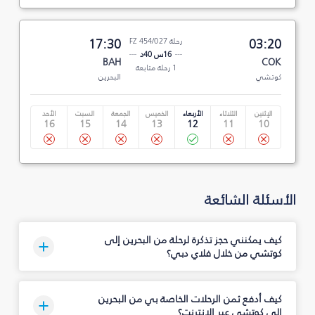
03:20
رحلة FZ 454/027
17:30
16س 40د
BAH
COK
1 رحلة متابعة
كوتشي
البحرين
الإثنين
الثلاثاء
الأربعاء
الخميس
الجمعة
السبت
الأحد
16
15
14
13
12
11
10
الأسئلة الشائعة
كيف يمكنني حجز تذكرة لرحلة من البحرين إلى
كوتشي من خلال فلاي دبي؟
كيف أدفع ثمن الرحلات الخاصة بي من البحرين
إلى كوتشي عبر الإنترنت؟