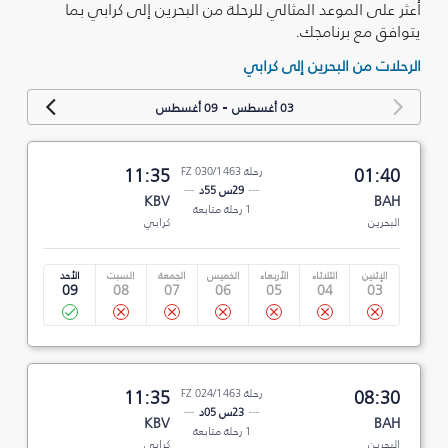
أعثر على الموعد المثالي للرحلة من البحرين إلى كرابي بما
يتوافق مع برنامجك.
الرحلات من البحرين إلى كرابي
-
03 أغسطس
09 أغسطس
01:40
رحلة FZ 030/1463
11:35
29س 55د
KBV
BAH
1 رحلة متابعة
البحرين
كرابي
الإثنين
الثلاثاء
الأربعاء
الخميس
الجمعة
السبت
الأحد
09
08
07
06
05
04
03
08:30
رحلة FZ 024/1463
11:35
23س 05د
KBV
BAH
1 رحلة متابعة
البحرين
كرابي