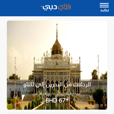
القأئمة
الرحلات من البحرين إلى لكناو
أسعار رحلات الذهاب ابتداءً من
*BHD 67