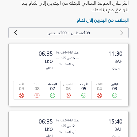
أعثر على الموعد المثالي للرحلة من البحرين إلى لكناو بما
يتوافق مع برنامجك.
الرحلات من البحرين إلى لكناو
-
03 أغسطس
09 أغسطس
11:30
رحلة FZ 024/443
06:35
16س 35د
LKO
BAH
1 رحلة متابعة
البحرين
لكناو
الإثنين
الثلاثاء
الأربعاء
الخميس
الجمعة
السبت
الأحد
09
08
07
06
05
04
03
15:40
رحلة FZ 022/443
06:35
12س 25د
LKO
BAH
1 رحلة متابعة
البحرين
لكناو