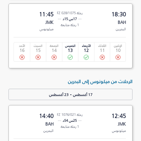
18:30
رحلة FZ 028/1075
11:45
17س 15د
JMK
BAH
1 رحلة متابعة
البحرين
ميكونوس
الإثنين
الثلاثاء
الأربعاء
الخميس
الجمعة
السبت
الأحد
16
15
14
13
12
11
10
الرحلات من ميكونوس إلى البحرين
-
17 أغسطس
23 أغسطس
12:45
رحلة FZ 1076/021
14:40
25س 54د
BAH
JMK
1 رحلة متابعة
ميكونوس
البحرين