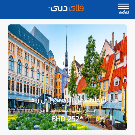
القأئمة
الرحلات من البحرين إلى ريغا
أسعار رحلات الذهاب ابتداءً من
*BHD 252