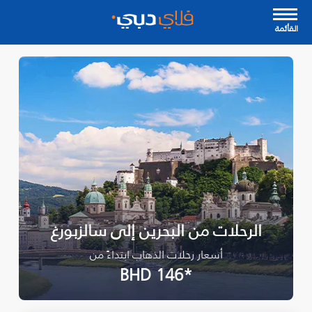
القأئمة
الرحلات من البحرين إلى سالزبورغ
أسعار رحلات الذهاب ابتداءً من
*BHD 146