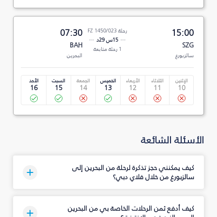
15:00
رحلة FZ 1450/023
07:30
15س 29د
BAH
SZG
1 رحلة متابعة
سالزبورغ
البحرين
الإثنين
الثلاثاء
الأربعاء
الخميس
الجمعة
السبت
الأحد
16
15
14
13
12
11
10
الأسئلة الشائعة
كيف يمكنني حجز تذكرة لرحلة من البحرين إلى
سالزبورغ من خلال فلاي دبي؟
كيف أدفع ثمن الرحلات الخاصة بي من البحرين