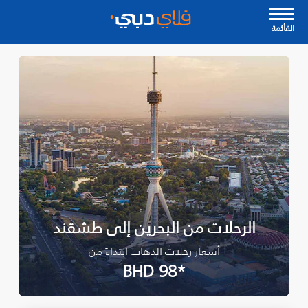
القأئمة
الرحلات من البحرين إلى طشقند
أسعار رحلات الذهاب ابتداءً من
*BHD 98