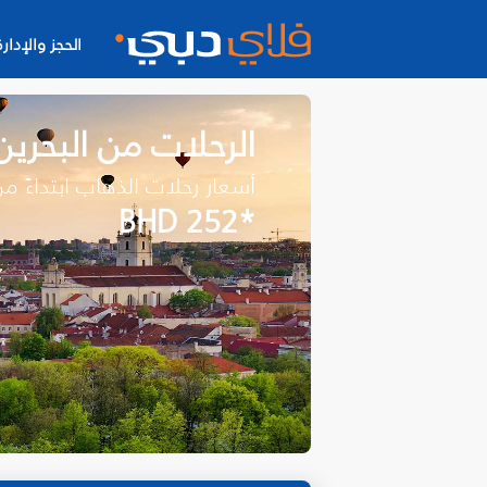
الحجز والإدارة
الرحلات من البحري
أسعار رحلات الذهاب ابتداءً م
*BHD 252