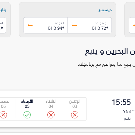
ديسمبر
يناير
اتجاه واحد
العودة
اتج
2
*
BHD 94
*
BHD 72
*
البحرين و ينبع
ى ينبع بما يتوافق مع برنامجك.
15:55
الإثنين
الثلاثاء
الأربعاء
الخمي
06
05
04
03
YNB
ينبع