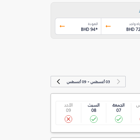
اه واحد
العودة
BHD 94
*
BHD 7
-
03 أغسطس
09 أغسطس
س
الجمعة
السبت
الأحد
09
08
07