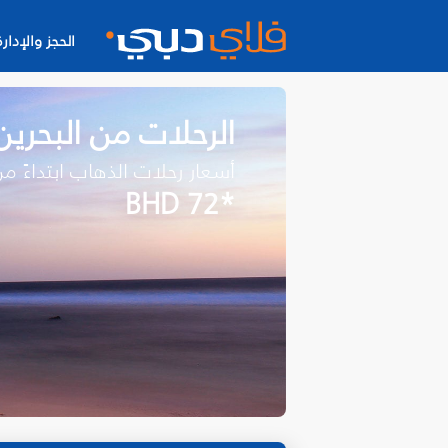
الحجز والإدارة
الرحلات من البحرين
أسعار رحلات الذهاب ابتداءً م
*BHD 72