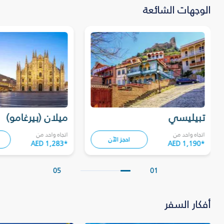
الوجهات الشائعة
تبيليسي
ميلان (بيرغامو)
اتجاه واحد من
اتجاه واحد من
احجز الآن
AED 1,283
*
AED 1,190
*
05
01
أفكار السفر