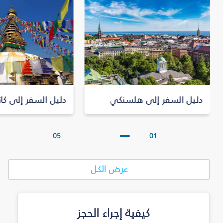
دليل السفر إلى هلسنكي
دليل السفر إلى كات
05
01
عرض الكل
كيفية إجراء الحجز