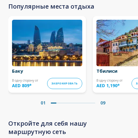
Популярные места отдыха
Баку
Тбилиси
В одну сторону от
В одну сторону от
ЗАБРОНИРОВАТЬ
З
AED 809
*
AED 1,190
*
01
09
Откройте для себя нашу
маршрутную сеть