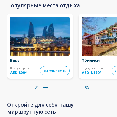
Популярные места отдыха
Баку
Тбилиси
В одну сторону от
В одну сторону от
ЗАБРОНИРОВАТЬ
З
AED 809
*
AED 1,190
*
01
09
Откройте для себя нашу
маршрутную сеть