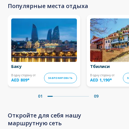
Популярные места отдыха
Баку
Тбилиси
В одну сторону от
В одну сторону от
ЗАБРОНИРОВАТЬ
З
AED 809
*
AED 1,190
*
01
09
Откройте для себя нашу
маршрутную сеть