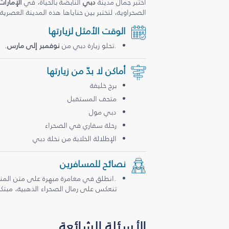
اختبر جمال مدينة
دبي
النابضة بالحياة، في
الإمارات
الصحراوية، لتختبر بين حناياها هذه المدينة العصرية
الوقت الأمثل لزيارتها
.تحلو زيارة دبي من
نوفمبر إلى مارس
.
أماكن لا بدّ من زيارتها
برج خليفة
متحف المستقبل
دبي مول
رحلة سفاري في الصحراء
الإطلالة الخلابة من نخلة دبي
نصائح للمسافرين
.انطلق في مغامرة مبهرة على متن المن
تنعكس على رمال الصحراء الذهبية، مبتكرة
الأسئلة الشائعة