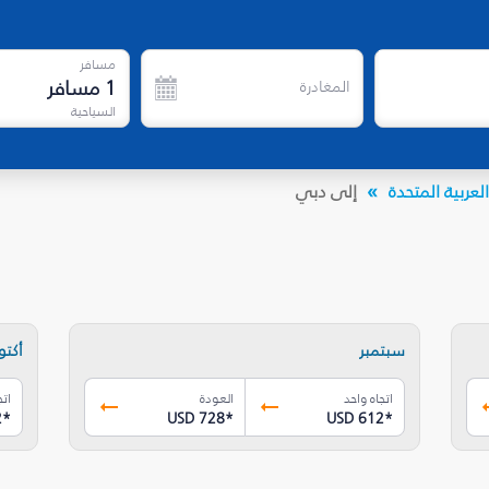
مسافر
1
مسافر
المغادرة
السياحية
لعربية المتحدة
إلى دبي
سبتمبر
أكتوب
اتجاه واحد
العودة
اتج
2
*
USD 728
*
USD 612
*