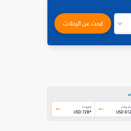
ابحث عن الرحلات
ر
اه واحد
العودة
USD 728
*
USD 61