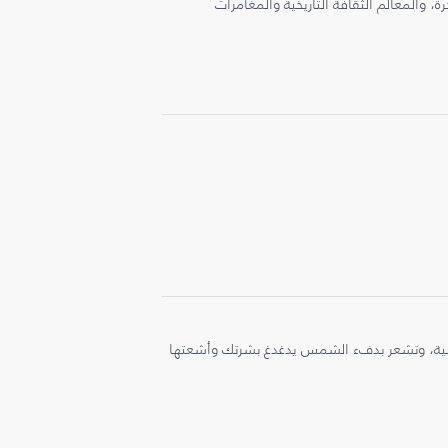
، والمعالم الثقافة التاريخية والمغامرات
ملية، وتشعر بدفء الشمس يدغدغ بشرتك وأشعتها