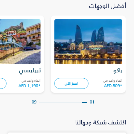
أفضل الوجهات
باكو
تبيليسي
اتجاه واحد من
اتجاه واحد من
احجز الآن
AED 1,190
*
AED 809
*
09
01
اكتشف شبكة وجهاتنا