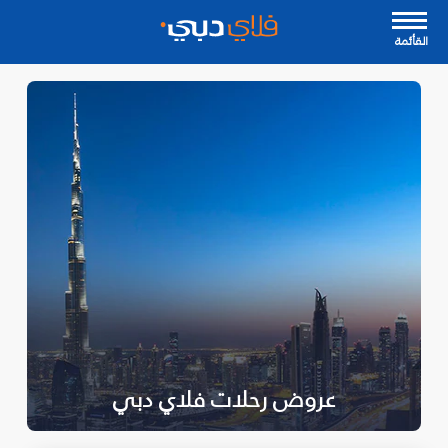
القأئمة
عروض رحلات فلاي دبي