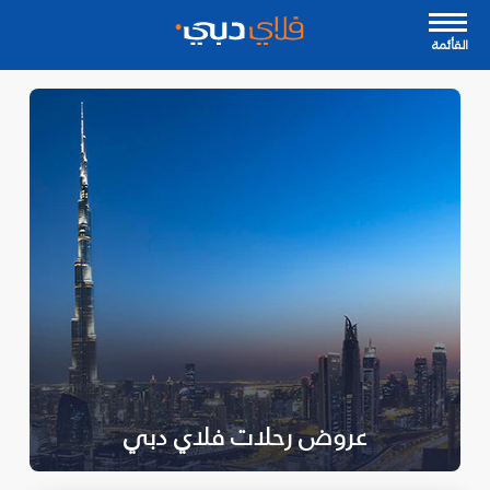
القأئمة
عروض رحلات فلاي دبي