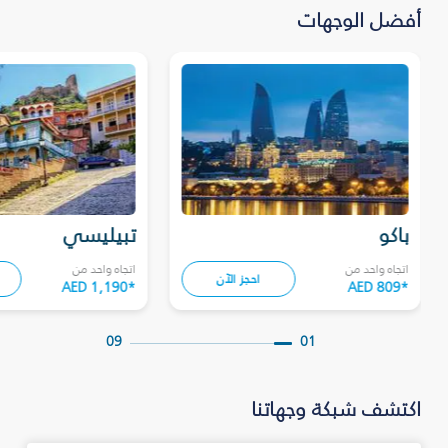
أفضل الوجهات
باكو
تبيليسي
اتجاه واحد من
اتجاه واحد من
احجز الآن
AED 1,190
*
AED 809
*
09
01
اكتشف شبكة وجهاتنا