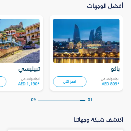
أفضل الوجهات
باكو
تبيليسي
اتجاه واحد من
اتجاه واحد من
احجز الآن
AED 1,190
*
AED 809
*
09
01
اكتشف شبكة وجهاتنا