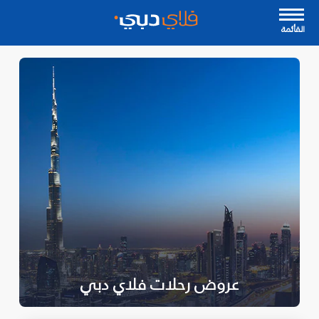
القأئمة
عروض رحلات فلاي دبي