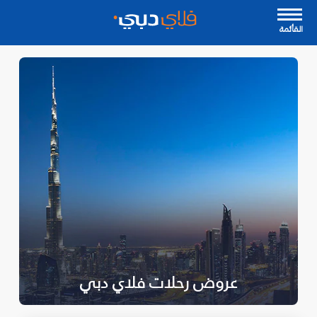
القأئمة
عروض رحلات فلاي دبي