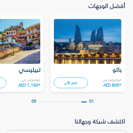
أفضل الوجهات
باكو
تبيليسي
اتجاه واحد من
اتجاه واحد من
احجز الآن
AED 1,190
*
AED 809
*
09
01
اكتشف شبكة وجهاتنا