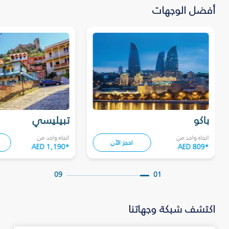
أفضل الوجهات
باكو
تبيليسي
اتجاه واحد من
اتجاه واحد من
احجز الآن
AED 1,190
*
AED 809
*
09
01
اكتشف شبكة وجهاتنا