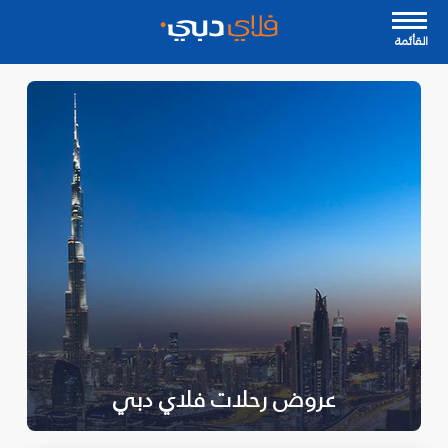
القأئمة
عروض رحلات فلاي دبي