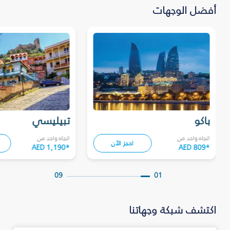
أفضل الوجهات
باكو
تبيليسي
اتجاه واحد من
اتجاه واحد من
احجز الآن
AED 1,190
*
AED 809
*
09
01
اكتشف شبكة وجهاتنا