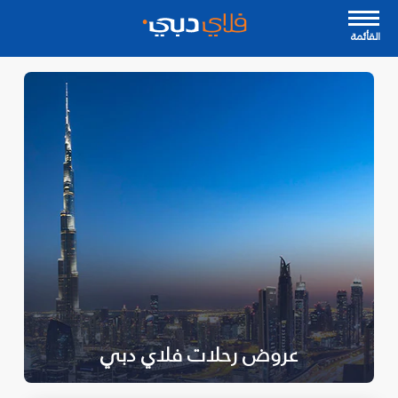
القأئمة
عروض رحلات فلاي دبي